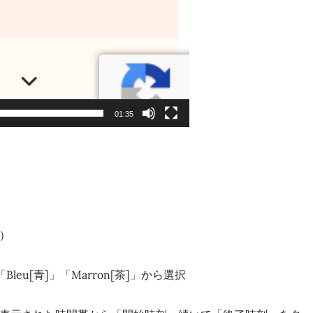
01:35
）
Bleu[青]」「Marron[茶]」から選択