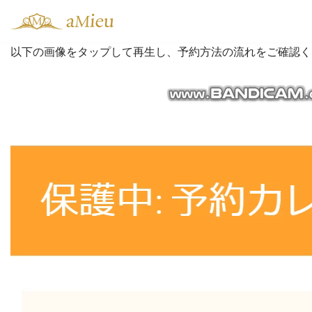
コ
以下の画像をタップして再生し、予約方法の流れをご確認く
ン
テ
動
ン
画
ツ
プ
へ
レ
ス
ー
キ
ヤ
ッ
ー
プ