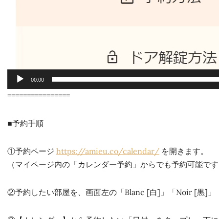
00:00
================
■予約手順
①予約ページ
https://amieu.co/calendar/
を開きます。
（マイページ内の「カレンダー予約」からでも予約可能です
②予約したい部屋を、画面左の「Blanc [白]」「Noir [黒]」「